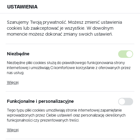
USTAWIENIA
NA BUDOWĘ
USTAWIENIA REGIONALNE
NA CZAS
NA PEWNO
Szanujemy Twoją prywatność. Możesz zmienić ustawienia
cookies lub zaakceptować je wszystkie. W dowolnym
Lokalizacja
momencie możesz dokonać zmiany swoich ustawień.
Polska
Nierdzewna kielnia do płytek spawana 80 MM 2K - OLEJNIK
Język
Niezbędne
Nierdzewna kielnia do płytek
polski
Niezbędne pliki cookies służą do prawidłowego funkcjonowania strony
internetowej i umożliwiają Ci komfortowe korzystanie z oferowanych przez
spawana 80 MM 2K - OLEJNIK
Waluta
nas usług.
Polski złoty (PLN)
Pliki cookies odpowiadają na podejmowane przez Ciebie działania w celu
Więcej
m.in. dostosowania Twoich ustawień preferencji prywatności, logowania czy
wypełniania formularzy. Dzięki plikom cookies strona, z której korzystasz,
może działać bez zakłóceń.
ZAPISZ
Funkcjonalne i personalizacyjne
Tego typu pliki cookies umożliwiają stronie internetowej zapamiętanie
wprowadzonych przez Ciebie ustawień oraz personalizację określonych
funkcjonalności czy prezentowanych treści.
Dzięki tym plikom cookies możemy zapewnić Ci większy komfort
Więcej
korzystania z funkcjonalności naszej strony poprzez dopasowanie jej do
Twoich indywidualnych preferencji. Wyrażenie zgody na funkcjonalne i