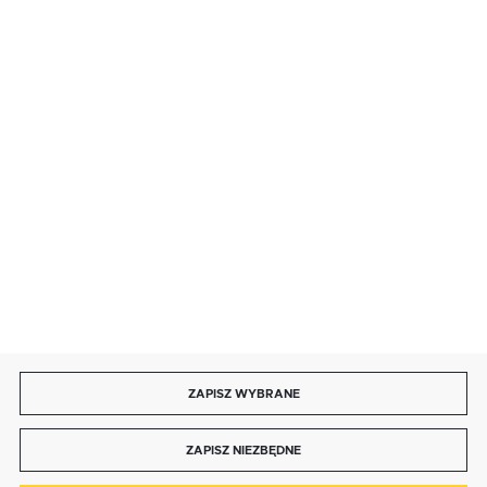
SZYBKA DOSTAWA
LEASING
DOŁĄCZ DO NAS
ZAPISZ WYBRANE
Copyright by bmbtechnologie.pl
ZAPISZ NIEZBĘDNE
Agencja interaktywna
[ti]
Powered by
2ClickShop®