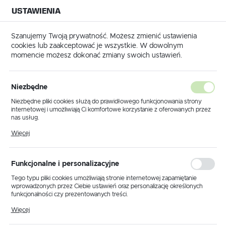
USTAWIENIA
NA BUDOWĘ
USTAWIENIA REGIONALNE
NA CZAS
NA PEWNO
Szanujemy Twoją prywatność. Możesz zmienić ustawienia
cookies lub zaakceptować je wszystkie. W dowolnym
Lokalizacja
momencie możesz dokonać zmiany swoich ustawień.
Polska
 do betonu
Plastyfikator do betonu - Master Pozzolith STD 5l
Język
Niezbędne
Plastyfikator do betonu -
polski
Niezbędne pliki cookies służą do prawidłowego funkcjonowania strony
internetowej i umożliwiają Ci komfortowe korzystanie z oferowanych przez
Master Pozzolith STD 5l
Waluta
nas usług.
Polski złoty (PLN)
Pliki cookies odpowiadają na podejmowane przez Ciebie działania w celu
Więcej
m.in. dostosowania Twoich ustawień preferencji prywatności, logowania czy
wypełniania formularzy. Dzięki plikom cookies strona, z której korzystasz,
może działać bez zakłóceń.
ZAPISZ
Funkcjonalne i personalizacyjne
Tego typu pliki cookies umożliwiają stronie internetowej zapamiętanie
wprowadzonych przez Ciebie ustawień oraz personalizację określonych
funkcjonalności czy prezentowanych treści.
Dzięki tym plikom cookies możemy zapewnić Ci większy komfort
Więcej
korzystania z funkcjonalności naszej strony poprzez dopasowanie jej do
Twoich indywidualnych preferencji. Wyrażenie zgody na funkcjonalne i