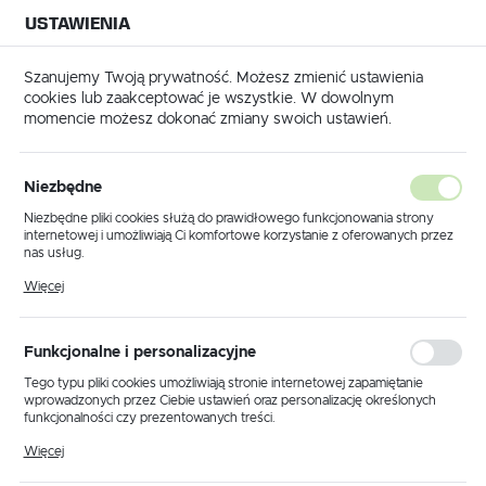
USTAWIENIA
NA BUDOWĘ
USTAWIENIA REGIONALNE
NA CZAS
NA PEWNO
Szanujemy Twoją prywatność. Możesz zmienić ustawienia
cookies lub zaakceptować je wszystkie. W dowolnym
Lokalizacja
momencie możesz dokonać zmiany swoich ustawień.
Polska
ie
Łaty tynkarskie
Poziomica SOLA AZ 150 cm - złota
Język
Niezbędne
Poziomica SOLA AZ 150 cm -
polski
Niezbędne pliki cookies służą do prawidłowego funkcjonowania strony
internetowej i umożliwiają Ci komfortowe korzystanie z oferowanych przez
złota
Waluta
nas usług.
Polski złoty (PLN)
Pliki cookies odpowiadają na podejmowane przez Ciebie działania w celu
Więcej
m.in. dostosowania Twoich ustawień preferencji prywatności, logowania czy
wypełniania formularzy. Dzięki plikom cookies strona, z której korzystasz,
może działać bez zakłóceń.
ZAPISZ
Funkcjonalne i personalizacyjne
Tego typu pliki cookies umożliwiają stronie internetowej zapamiętanie
wprowadzonych przez Ciebie ustawień oraz personalizację określonych
funkcjonalności czy prezentowanych treści.
Dzięki tym plikom cookies możemy zapewnić Ci większy komfort
Więcej
korzystania z funkcjonalności naszej strony poprzez dopasowanie jej do
Twoich indywidualnych preferencji. Wyrażenie zgody na funkcjonalne i