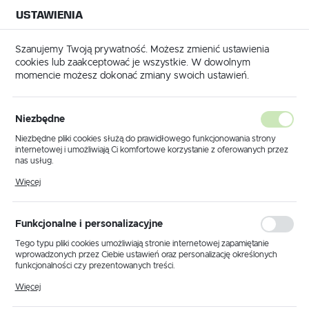
USTAWIENIA
NA BUDOWĘ
USTAWIENIA REGIONALNE
NA CZAS
NA PEWNO
Szanujemy Twoją prywatność. Możesz zmienić ustawienia
cookies lub zaakceptować je wszystkie. W dowolnym
Lokalizacja
momencie możesz dokonać zmiany swoich ustawień.
Polska
Malowanie
Narzędzia malarskie
Wałki Malarskie
Język
Niezbędne
polski
Poprzedni
Następny
Niezbędne pliki cookies służą do prawidłowego funkcjonowania strony
internetowej i umożliwiają Ci komfortowe korzystanie z oferowanych przez
Waluta
nas usług.
ANZA BASIC ANLON 18CM+
Polski złoty (PLN)
Pliki cookies odpowiadają na podejmowane przez Ciebie działania w celu
Więcej
RĄCZKA
m.in. dostosowania Twoich ustawień preferencji prywatności, logowania czy
wypełniania formularzy. Dzięki plikom cookies strona, z której korzystasz,
może działać bez zakłóceń.
ZAPISZ
Funkcjonalne i personalizacyjne
Tego typu pliki cookies umożliwiają stronie internetowej zapamiętanie
wprowadzonych przez Ciebie ustawień oraz personalizację określonych
funkcjonalności czy prezentowanych treści.
Dzięki tym plikom cookies możemy zapewnić Ci większy komfort
Więcej
korzystania z funkcjonalności naszej strony poprzez dopasowanie jej do
Twoich indywidualnych preferencji. Wyrażenie zgody na funkcjonalne i