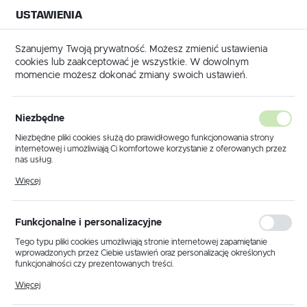
USTAWIENIA
NA BUDOWĘ
USTAWIENIA REGIONALNE
NA CZAS
NA PEWNO
Szanujemy Twoją prywatność. Możesz zmienić ustawienia
cookies lub zaakceptować je wszystkie. W dowolnym
Lokalizacja
momencie możesz dokonać zmiany swoich ustawień.
Polska
Język
Niezbędne
PORADY
polski
Niezbędne pliki cookies służą do prawidłowego funkcjonowania strony
Narzędzia do drewna, które
internetowej i umożliwiają Ci komfortowe korzystanie z oferowanych przez
Waluta
nas usług.
każdy majsterkowicz
Polski złoty (PLN)
Pliki cookies odpowiadają na podejmowane przez Ciebie działania w celu
Więcej
powinien mieć
m.in. dostosowania Twoich ustawień preferencji prywatności, logowania czy
wypełniania formularzy. Dzięki plikom cookies strona, z której korzystasz,
może działać bez zakłóceń.
08 - 10 - 2021
ZAPISZ
Funkcjonalne i personalizacyjne
Tego typu pliki cookies umożliwiają stronie internetowej zapamiętanie
wprowadzonych przez Ciebie ustawień oraz personalizację określonych
funkcjonalności czy prezentowanych treści.
Dzięki tym plikom cookies możemy zapewnić Ci większy komfort
Więcej
korzystania z funkcjonalności naszej strony poprzez dopasowanie jej do
Twoich indywidualnych preferencji. Wyrażenie zgody na funkcjonalne i