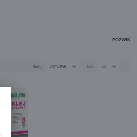
SPEWE
STRONG-TECH
WAGNER
WEBER MT
 izolacyjności
ROZWIŃ
Sortuj
Domyślne
Ilość
20
nim wpływa negatywnie na nasze zdrowie i samopoczucie.
 kiedy chcemy zregenerować siły przed kolejnym
ę przy wyborze mieszkania, domu czy biura.
 przegrody wykorzystaliśmy system suchej zabudowy,