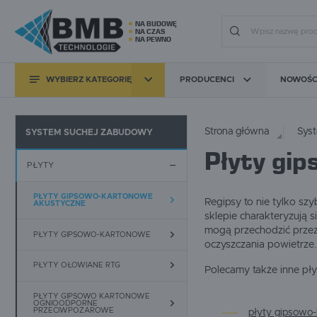
NA BUDOWĘ
NA CZAS
NA PEWNO
WYBIERZ KATEGORIĘ
PRODUCENCI
NOWOŚC
Zalo
TYNKOWANIE
ANZA
ARMAT
BASF
Strona główna
Sys
SYSTEM SUCHEJ ZABUDOWY
Płyty gi
BMB TECHNOLOGIE
BOSTIK
BRIN
MALOWANIE
PŁYTY
COLLOMIX
CREATIVA
DEDR
WYLEWKI
DOLINA NIDY
DOSTEBA
EIBEN
PŁYTY GIPSOWO-KARTONOWE
Regipsy to nie tylko sz
AKUSTYCZNE
GEKA
GESSLER
GRAC
sklepie charakteryzują 
ELEKTRONARZĘDZIA
KAUFMANN
KNAUF
KNAUF
mogą przechodzić przez
PŁYTY GIPSOWO-KARTONOWE
oczyszczania powietrze
MATERIAŁY ŚCIERNE
LEONHARD
MAAN
MAC E
PŁYTY OŁOWIANE RTG
MOELLER
MORTEC SYSTEM
MULTI
Polecamy także inne pły
SYSTEM SUCHEJ
ZABUDOWY
OSMO
PEDROLLO
PFT
ZA
PŁYTY GIPSOWO KARTONOWE
URZĄDZENIA
OGNIOODPORNE
PROTEKTOR
PUTZMEISTER
REL LT
POMIAROWE
PRZECIWPOŻAROWE
płyty gipsowo