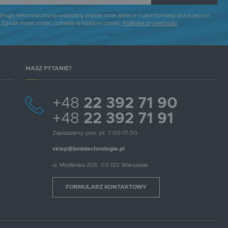
gą elektroniczną na wskazany przeze mnie adres e-mail informacji dotyczących
. Zgoda może zostać cofnięta w każdym czasie.
Polityka prywatności
uf Cleaneo
MASZ PYTANIE?
egród jest płyta akustyczna Cleaneo.
+48
22 392 71 90
cian i sufitów w celu poprawy akustyki. Dodatkową
+48
22 392 71 91
Zapraszamy pon.-pt. 7.00-17.00
sklep@bmbtechnologie.pl
ul. Modlińska 205 ,03-122 Warszawa
FORMULARZ KONTAKTOWY