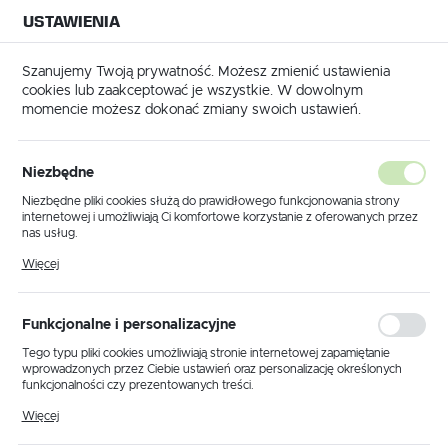
USTAWIENIA
NA BUDOWĘ
USTAWIENIA REGIONALNE
NA CZAS
NA PEWNO
Szanujemy Twoją prywatność. Możesz zmienić ustawienia
cookies lub zaakceptować je wszystkie. W dowolnym
Lokalizacja
momencie możesz dokonać zmiany swoich ustawień.
Polska
e
Gniazdo 230 v / rozdzielacz na 5 gniazda do przedłużacza
Język
Niezbędne
Gniazdo 230 v / rozdzielacz na
polski
Niezbędne pliki cookies służą do prawidłowego funkcjonowania strony
internetowej i umożliwiają Ci komfortowe korzystanie z oferowanych przez
5 gniazda do przedłużacza
Waluta
nas usług.
Polski złoty (PLN)
Pliki cookies odpowiadają na podejmowane przez Ciebie działania w celu
Więcej
m.in. dostosowania Twoich ustawień preferencji prywatności, logowania czy
wypełniania formularzy. Dzięki plikom cookies strona, z której korzystasz,
może działać bez zakłóceń.
ZAPISZ
Funkcjonalne i personalizacyjne
Tego typu pliki cookies umożliwiają stronie internetowej zapamiętanie
wprowadzonych przez Ciebie ustawień oraz personalizację określonych
funkcjonalności czy prezentowanych treści.
Dzięki tym plikom cookies możemy zapewnić Ci większy komfort
Więcej
korzystania z funkcjonalności naszej strony poprzez dopasowanie jej do
Twoich indywidualnych preferencji. Wyrażenie zgody na funkcjonalne i