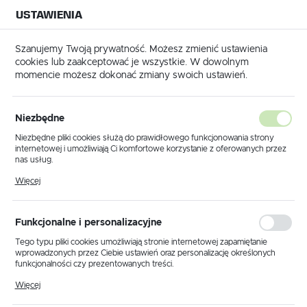
USTAWIENIA
NA BUDOWĘ
USTAWIENIA REGIONALNE
NA CZAS
NA PEWNO
Szanujemy Twoją prywatność. Możesz zmienić ustawienia
cookies lub zaakceptować je wszystkie. W dowolnym
Lokalizacja
momencie możesz dokonać zmiany swoich ustawień.
Polska
Strona główna
Regulamin sklepu
Język
Regulamin sklepu
Niezbędne
polski
Niezbędne pliki cookies służą do prawidłowego funkcjonowania strony
internetowej i umożliwiają Ci komfortowe korzystanie z oferowanych przez
Waluta
nas usług.
REGULAMIN SKLEPU INTERNETOWEGO
BMBTECHNOLOGIE.PL
Polski złoty (PLN)
Pliki cookies odpowiadają na podejmowane przez Ciebie działania w celu
Więcej
m.in. dostosowania Twoich ustawień preferencji prywatności, logowania czy
wypełniania formularzy. Dzięki plikom cookies strona, z której korzystasz,
może działać bez zakłóceń.
ZAPISZ
Funkcjonalne i personalizacyjne
SPIS TREŚCI:
Tego typu pliki cookies umożliwiają stronie internetowej zapamiętanie
wprowadzonych przez Ciebie ustawień oraz personalizację określonych
funkcjonalności czy prezentowanych treści.
POSTANOWIENIA OGÓLNE
Dzięki tym plikom cookies możemy zapewnić Ci większy komfort
Więcej
korzystania z funkcjonalności naszej strony poprzez dopasowanie jej do
USŁUGI ELEKTRONICZNE W SKLEPIE INTERNETOWYM
Twoich indywidualnych preferencji. Wyrażenie zgody na funkcjonalne i